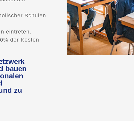
holischer Schulen
n eintreten.
90% der Kosten
Netzwerk
nd bauen
ionalen
d
 und zu