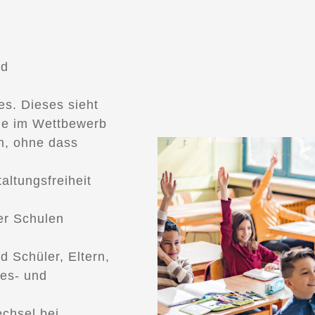
nd
s. Dieses sieht
 die im Wettbewerb
n, ohne dass
altungsfreiheit
er Schulen
d Schüler, Eltern,
des- und
echsel bei