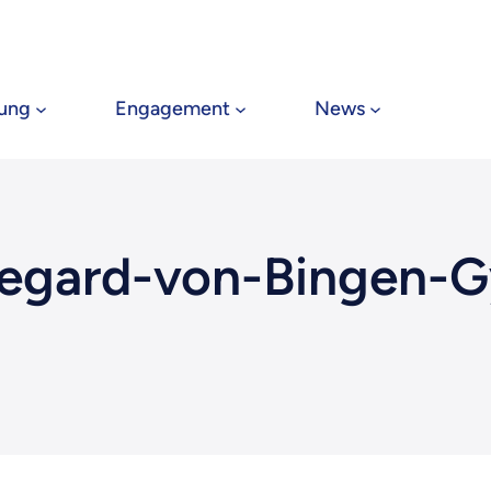
tung
Engagement
News
ldegard-von-Bingen