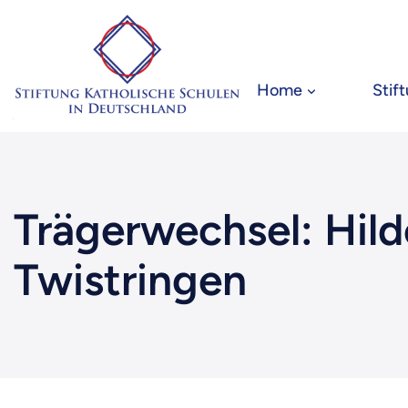
Zum
Inhalt
springen
Home
Stif
Trägerwechsel: Hi
Twistringen