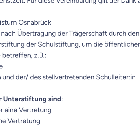
ienstzeit. Für diese Vereinbarung gilt der Dan
 Bistum Osnabrück
n nach Übertragung der Trägerschaft durch d
stiftung der Schulstiftung, um die öffentliche
betreffen, z.B.:
e
n und der/ des stellvertretenden Schulleiter:in
 Unterstiftung sind
:
r eine Vertretung
ine Vertretung